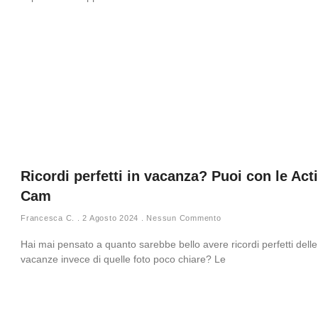
Ricordi perfetti in vacanza? Puoi con le Act
Cam
Francesca C.
2 Agosto 2024
Nessun Commento
Hai mai pensato a quanto sarebbe bello avere ricordi perfetti delle
vacanze invece di quelle foto poco chiare? Le