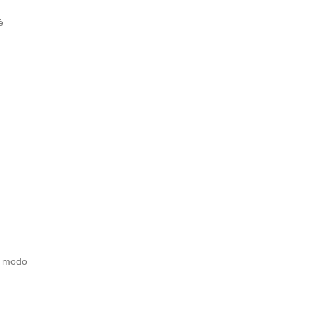
è
ro modo