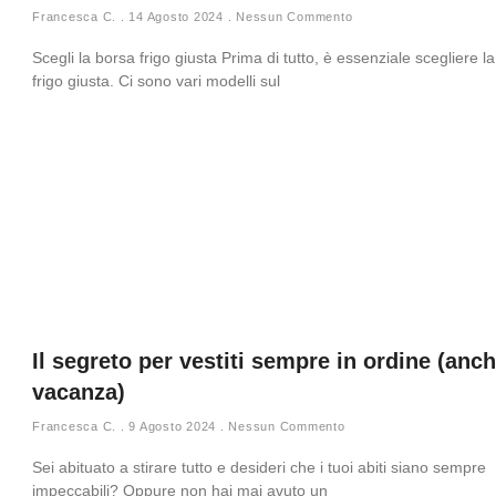
Francesca C.
14 Agosto 2024
Nessun Commento
Scegli la borsa frigo giusta Prima di tutto, è essenziale scegliere l
frigo giusta. Ci sono vari modelli sul
Il segreto per vestiti sempre in ordine (anch
vacanza)
Francesca C.
9 Agosto 2024
Nessun Commento
Sei abituato a stirare tutto e desideri che i tuoi abiti siano sempre
impeccabili? Oppure non hai mai avuto un