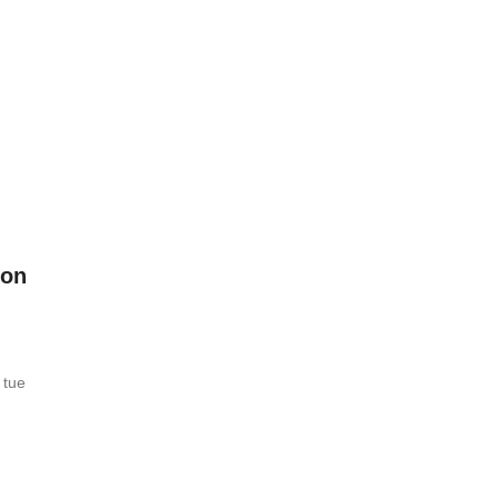
ion
 tue