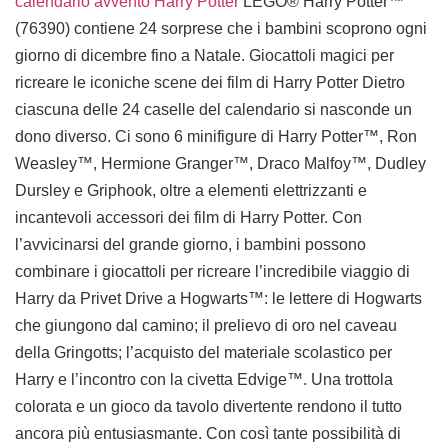
calendario avvento Harry Potter
LEGO® Harry Potter™
(76390) contiene 24 sorprese che i bambini scoprono ogni
giorno di dicembre fino a Natale. Giocattoli magici per
ricreare le iconiche scene dei film di Harry Potter Dietro
ciascuna delle 24 caselle del calendario si nasconde un
dono diverso. Ci sono 6 minifigure di Harry Potter™, Ron
Weasley™, Hermione Granger™, Draco Malfoy™, Dudley
Dursley e Griphook, oltre a elementi elettrizzanti e
incantevoli accessori dei film di Harry Potter. Con
l’avvicinarsi del grande giorno, i bambini possono
combinare i giocattoli per ricreare l’incredibile viaggio di
Harry da Privet Drive a Hogwarts™: le lettere di Hogwarts
che giungono dal camino; il prelievo di oro nel caveau
della Gringotts; l’acquisto del materiale scolastico per
Harry e l’incontro con la civetta Edvige™. Una trottola
colorata e un gioco da tavolo divertente rendono il tutto
ancora più entusiasmante. Con così tante possibilità di