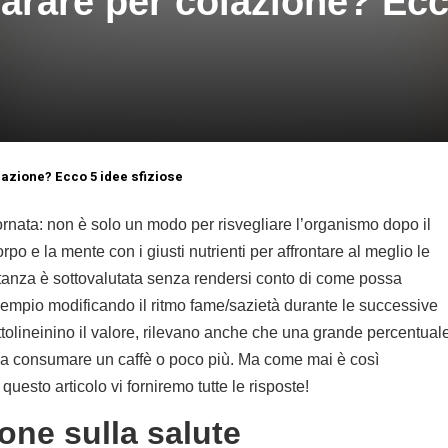
arare per colazione? Ecc
azione? Ecco 5 idee sfiziose
iornata: non è solo un modo per risvegliare l’organismo dopo il
po e la mente con i giusti nutrienti per affrontare al meglio le
rtanza è sottovalutata senza rendersi conto di come possa
 esempio modificando il ritmo fame/sazietà durante le successive
tolineinino il valore, rilevano anche che una grande percentual
si a consumare un caffè o poco più. Ma come mai è così
esto articolo vi forniremo tutte le risposte!
zione sulla salute