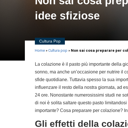
Non sai cosa prep
idee sfiziose
Cultura Pop
Home
»
Cultura pop
»
Non sai cosa preparare per col
La colazione è il pasto più importante della g
sonno, ma anche un’occasione per nutrire il cor
sfide quotidiane. Tuttavia spesso la sua impo
influenzare il resto della nostra giornata, ad
24 ore. Nonostante numerosissimi studi ne sot
di noi è solita saltare questo pasto limitando
importante? Cosa preparare per colazione? In qu
Gli effetti della cola