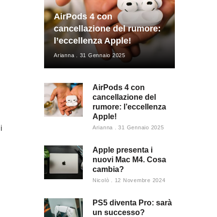
AirPods 4 con
cancellazione del rumore:
l’eccellenza Apple!
Arianna
31 Gennaio 2025
AirPods 4 con
cancellazione del
rumore: l’eccellenza
Apple!
i
Arianna
31 Gennaio 2025
Apple presenta i
nuovi Mac M4. Cosa
cambia?
Nicolò
12 Novembre 2024
PS5 diventa Pro: sarà
un successo?